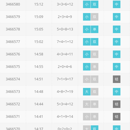
3466580
15:12
3+3+6=12
小
双
中
3466579
15:09
2+3+4=9
小
双
中
3466578
15:05
5+0+8=13
小
单
中
3466577
15:02
7+4+1=12
小
双
中
3466576
14:58
4+3+4=11
小
双
中
3466575
14:55
2+0+4=6
小
单
中
3466574
14:51
7+1+9=17
小
双
错
3466573
14:48
4+8+7=19
大
双
中
3466572
14:44
5+3+4=12
大
单
错
3466571
14:41
4+1+9=14
小
单
错
3466570
14:37
0+2+0=2
大
双
中