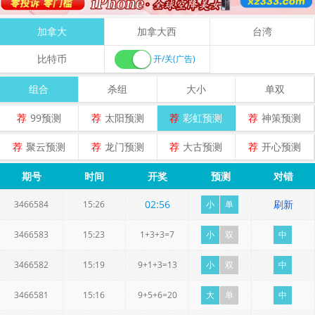
加拿大
加拿大西
台湾
比特币
开/关(广告)
组合
杀组
大小
单双
荐
99预测
荐
太阳预测
荐
彩虹预测
荐
神策预测
荐
聚云预测
荐
龙门预测
荐
大古预测
荐
开心预测
期号
时间
开奖
预测
对错
02
:
56
刷新
3466584
15:26
小
单
3466583
15:23
1+3+3=7
小
双
中
3466582
15:19
9+1+3=13
小
双
中
3466581
15:16
9+5+6=20
大
单
中